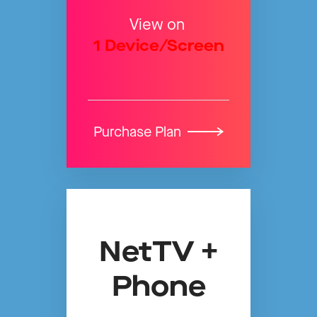
View on
1 Device/Screen
Purchase Plan
NetTV +
Phone