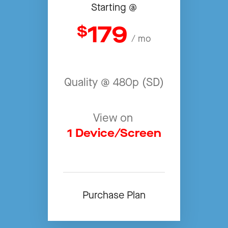
Starting @
179
$
/ mo
Quality @ 480p (SD)
View on
1 Device/Screen
Purchase Plan