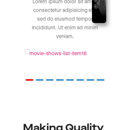
Lorem ipsum dolor sit amet,
consectetur adipisicing elit,
sed do eiusmod tempor
incididunt. Ut enim ad minim
veniam.
1
2
3
4
5
Making Quality