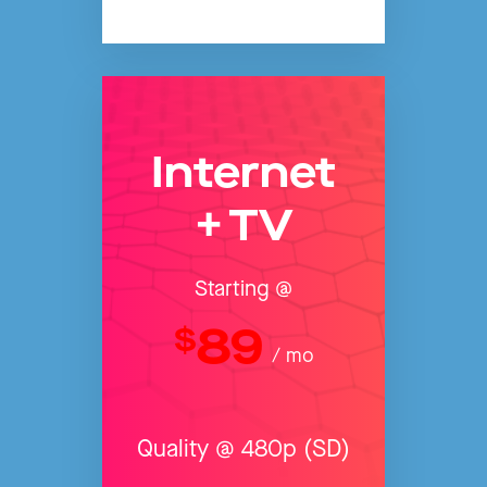
Internet
+ TV
Starting @
89
$
/ mo
Quality @ 480p (SD)