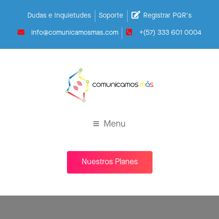
Dudas e Inquietudes
Soporte
Registrar PQR's
info@comunicamosmas.com
+(57) 333 601 0004
Menu
Nuestros Planes