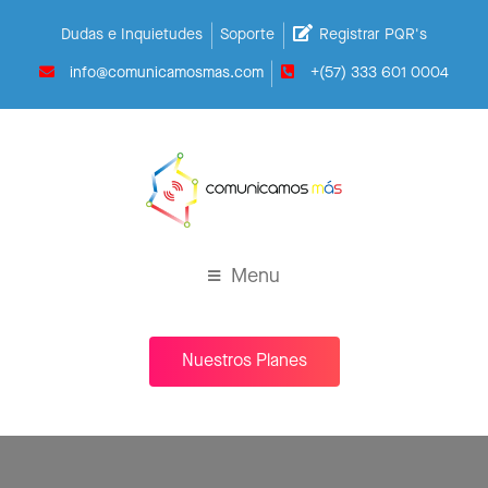
Dudas e Inquietudes
Soporte
Registrar PQR's
info@comunicamosmas.com
+(57) 333 601 0004
Menu
Nuestros Planes