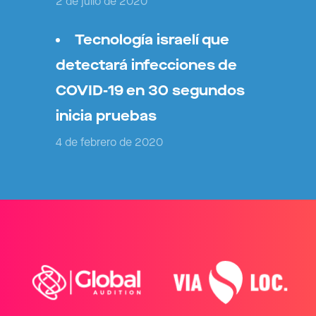
2 de julio de 2020
Tecnología israelí que
detectará infecciones de
COVID-19 en 30 segundos
inicia pruebas
4 de febrero de 2020