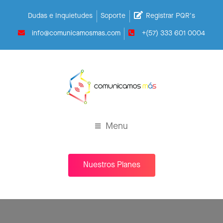
Dudas e Inquietudes
Soporte
Registrar PQR's
info@comunicamosmas.com
+(57) 333 601 0004
Menu
Nuestros Planes