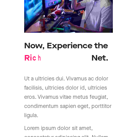
Now,
Experience
the
d
n
a
b
d
R
i
c
h
B
r
o
a
Net.
Ut a ultricies dui. Vivamus ac dolor
facilisis, ultricies dolor id, ultricies
eros. Vivamus vitae metus feugiat,
condimentum sapien eget, porttitor
ligula.
Lorem ipsum dolor sit amet,