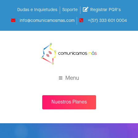
Dudas e Inquietudes
Soporte
Registrar PQR's
info@comunicamosmas.com
+(57) 333 601 0004
Menu
Nuestros Planes